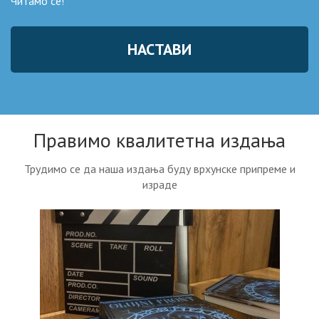
Читамо се!
НАСТАВИ
Правимо квалитетна издања
Трудимо се да наша издања буду врхунске припреме и
израде