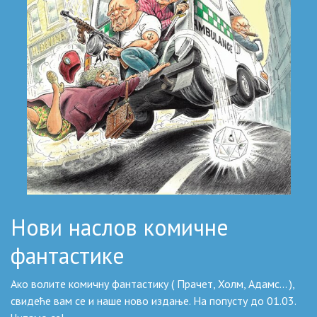
Нови наслов комичне
фантастике
Ако волите комичну фантастику ( Прачет, Холм, Адамс… ),
свидеће вам се и наше ново издање. На попусту до 01.03.