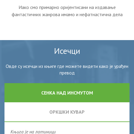
Иако смо примарно оријентисани на издавање
фантастичних жанрова имамо и нефатнастична дела
Исечци
Овде су исечци из књиге где можете видети како је урађен
превод
СЕНКА НАД ИНСМУТОМ
ОРКШКИ КУВАР
Књига је на латиници