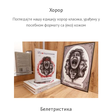
Хорор
Погледајте нашу едицију хорор класика, урађену у
посебном формату са (еко) кожом
Белетристика