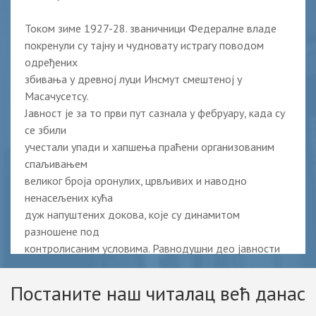
Током зиме 1927-28. званичници Федералне владе
покренули су тајну и чудновату истрагу поводом
одређених
збивања у древној луци Инсмут смештеној у
Масачусетсу.
Јавност је за то први пут сазнала у фебруару, када су
се збили
учестали упади и хапшења праћени организованим
спаљивањем
великог броја оронулих, црвљивих и наводно
ненасељених кућа
дуж напуштених докова, које су динамитом
разношене под
контролисаним условима. Равнодушни део јавности
приписао је
овај догађај великим сукобима у турбулентним
Постаните наш читалац већ данас
временима