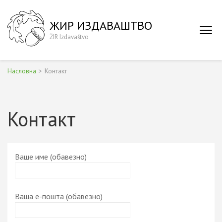
Skip
to
ЖИР ИЗДАВАШТВО
content
ŽIR Izdavaštvo
(Press
Enter)
Насловна
>
Контакт
Контакт
Ваше име (обавезно)
Ваша е-пошта (обавезно)