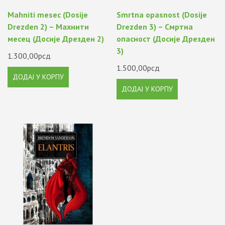
Mahniti mesec (Dosije
Smrtna opasnost (Dosije
Drezden 2) – Махнити
Drezden 3) – Смртна
месец (Досије Дрезден 2)
опасност (Досије Дрезден
3)
1.300,00
рсд
1.500,00
рсд
ДОДАЈ У КОРПУ
ДОДАЈ У КОРПУ