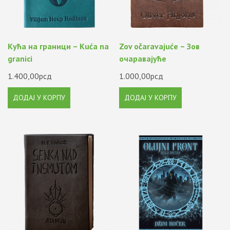
Кућа на граници – Kuća na
Zov očaravajuće – Зов
granici
очаравајуће
1.400,00
рсд
1.000,00
рсд
ДОДАЈ У КОРПУ
ДОДАЈ У КОРПУ