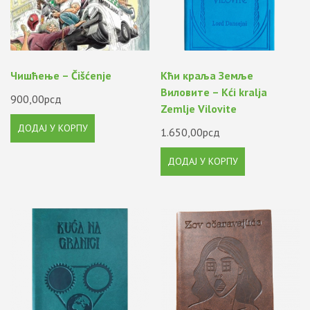
Чишћење – Čišćenje
Kћи краља Земље
Виловите – Kći kralja
900,00
рсд
Zemlje Vilovite
ДОДАЈ У КОРПУ
1.650,00
рсд
ДОДАЈ У КОРПУ