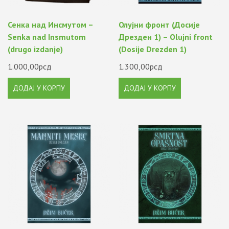
Сенка над Инсмутом –
Олујни фронт (Досије
Senka nad Insmutom
Дрезден 1) – Olujni front
(drugo izdanje)
(Dosije Drezden 1)
1.000,00
рсд
1.300,00
рсд
ДОДАЈ У КОРПУ
ДОДАЈ У КОРПУ