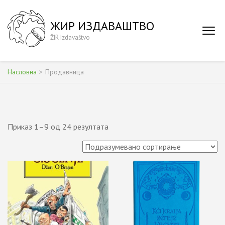
Skip
to
ЖИР ИЗДАВАШТВО
content
ŽIR Izdavaštvo
(Press
Enter)
Насловна
>
Продавница
Приказ 1–9 од 24 резултата