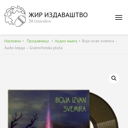
Skip
to
ЖИР ИЗДАВАШТВО
content
ŽIR Izdavaštvo
(Press
Enter)
Насловна
>
Продавница
>
Аудио књига
>
Boja izvan svemira –
Audio knjiga – Gramofonska ploča