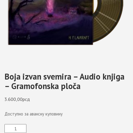
Boja izvan svemira – Audio knjiga
– Gramofonska ploča
3.600,00
рсд
Доступно за авансну куповину
Boja