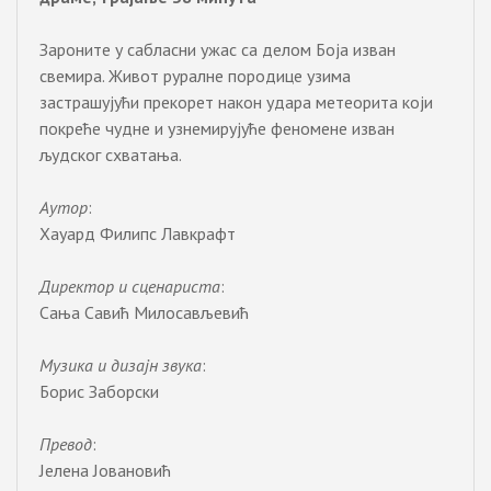
Зароните у сабласни ужас са делом Боја изван
свемира. Живот руралне породице узима
застрашујући прекорет након удара метеорита који
покреће чудне и узнемирујуће феномене изван
људског схватања.
Аутор
:
Хауард Филипс Лавкрафт
Директор и сценариста
:
Сања Савић Милосављевић
Музика и дизајн звука
:
Борис Заборски
Превод
:
Јелена Јовановић