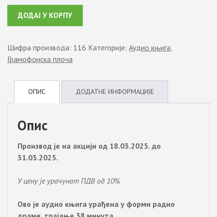
izvan
Alternative:
svemira
ДОДАЈ У КОРПУ
-
Audio
Шифра производа:
116
Категорије:
Аудио књига
,
knjiga
Грамофонска плоча
-
Gramofonska
ploča
ОПИС
ДОДАТНЕ ИНФОРМАЦИЈЕ
количина
Опис
Производ је на акцији од 18.03.2025. до
31.03.2025.
У цену је урачунат ПДВ од 10%
Ово је аудио књига урађена у форми радио
драме, трајање 38 минута