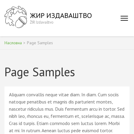
Skip
to
ЖИР ИЗДАВАШТВО
content
ŽIR Izdavaštvo
(Press
Enter)
Насловна
>
Page Samples
Page Samples
Aliquam convallis neque vitae diam. In diam. Cum sociis
natoque penatibus et magnis dis parturient montes,
nascetur ridiculus mus. Duis fermentum arcu in tortor. Sed
nibh leo, rhoncus eu, fermentum et, scelerisque ac, massa.
Cras id turpis. Etiam commodo sem luctus lorem. Morbi
at mi. In rutrum. Aenean luctus pede euismod tortor.