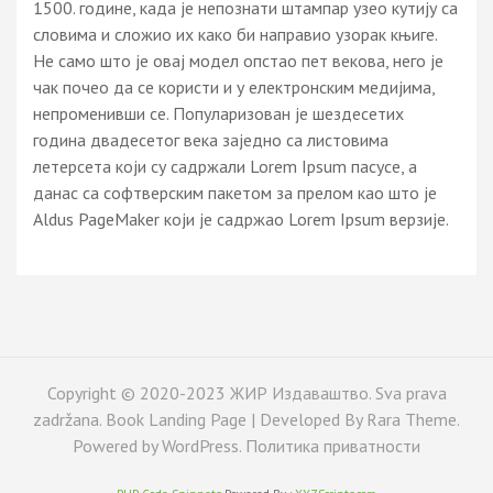
1500. године, када је непознати штампар узео кутију са
словима и сложио их како би направио узорак књиге.
Не само што је овај модел опстао пет векова, него је
чак почео да се користи и у електронским медијима,
непроменивши се. Популаризован је шездесетих
година двадесетог века заједно са листовима
летерсета који су садржали Lorem Ipsum пасусе, а
данас са софтверским пакетом за прелом као што је
Aldus PageMaker који је садржао Lorem Ipsum верзије.
Copyright © 2020-2023 ЖИР Издаваштво. Sva prava
zadržana. Book Landing Page | Developed By
Rara Theme
.
Powered by
WordPress
.
Политика приватности