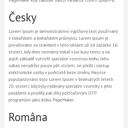
PageMaker koji također sadrži varijante Lorem Ipsum-a.
Česky
Lorem Ipsum je demonstrativní výplňový text používaný
v tiskařském a knihařském průmyslu. Lorem Ipsum je
považováno za standard v této oblasti už od začátku 16.
století, kdy dnes neznámý tiskař vzal kusy textu a na
jejich základě vytvořil speciální vzorovou knihu. Jeho
odkaz nevydržel pouze pět století, on přežil i nástup
elektronické sazby v podstatě beze změny. Nejvíce
popularizováno bylo Lorem Ipsum v šedesátých letech
20. století, kdy byly vydávány speciální vzorníky s jeho
pasážemi a později pak díky počítačovým DTP
programům jako Aldus PageMaker.
Româna