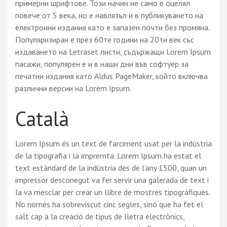
примерни шрифтове. Този начин не само е оцелял
повече от 5 века, но е навлязъл и в публикуването на
електронни издания като е запазен почти без промяна.
Популяризиран е през 60те години на 20ти век със
издаването на Letraset листи, съдържащи Lorem Ipsum
пасажи, популярен е и в наши дни във софтуер за
печатни издания като Aldus PageMaker, който включва
различни версии на Lorem Ipsum.
Català
Lorem Ipsum és un text de farciment usat per la indústria
de la tipografia i la impremta. Lorem Ipsum ha estat el
text estàndard de la indústria des de l’any 1500, quan un
impressor desconegut va fer servir una galerada de text i
la va mesclar per crear un llibre de mostres tipogràfiques.
No només ha sobreviscut cinc segles, sinó que ha fet el
salt cap a la creació de tipus de lletra electrònics,