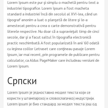
Lorem Ipsum este pur şi simplu o machetă pentru text a
industriei tipografice. Lorem Ipsum a fost macheta
standard a industriei încă din secolul al XVI-lea, când un
tipograf anonim a luat o planşetă de litere şi le-a
amestecat pentru a crea o carte demonstrativă pentru
literele respective. Nu doar că a supravieţuit timp de cinci
secole, dar şi a facut saltul în tipografia electronică
practic neschimbată. A fost popularizată în anii ’60 odată
cu ieşirea colilor Letraset care conţineau pasaje Lorem
Ipsum, iar mai recent, prin programele de publicare pentru
calculator, ca Aldus PageMaker care includeau versiuni de
Lorem Ipsum.
Српски
Lorem Ipsum је једноставно модел текста који се
користи у штампарској и словослагачкој индустрији.
Lorem ipsum је био стандард за модел текста још од