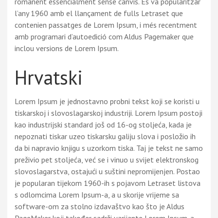
romanent essencialment sense canvis. Es va popularitzar
l’any 1960 amb el llançament de fulls Letraset que
contenien passatges de Lorem Ipsum, i més recentment
amb programari d’autoedició com Aldus Pagemaker que
inclou versions de Lorem Ipsum.
Hrvatski
Lorem Ipsum je jednostavno probni tekst koji se koristi u
tiskarskoj i slovoslagarskoj industriji. Lorem Ipsum postoji
kao industrijski standard još od 16-og stoljeća, kada je
nepoznati tiskar uzeo tiskarsku galiju slova i posložio ih
da bi napravio knjigu s uzorkom tiska. Taj je tekst ne samo
preživio pet stoljeća, već se i vinuo u svijet elektronskog
slovoslagarstva, ostajući u suštini nepromijenjen. Postao
je popularan tijekom 1960-ih s pojavom Letraset listova
s odlomcima Lorem Ipsum-a, a u skorije vrijeme sa
software-om za stolno izdavaštvo kao što je Aldus