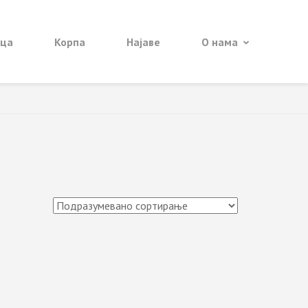
ица
Корпа
Најаве
О нама