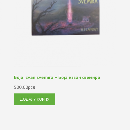
Boja izvan svemira – Боја изван cвемира
500,00
рсд
ДОДАЈ У КОРПУ