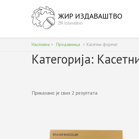
Skip
to
ЖИР ИЗДАВАШТВО
content
ŽIR Izdavaštvo
(Press
Enter)
Насловна
>
Продавница
>
Касетни формат
Категорија:
Касетн
Приказано је свих 2 резултата