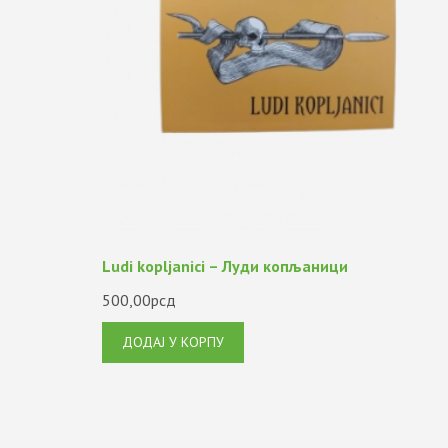
Ludi kopljanici – Луди копљаници
500,00
рсд
ДОДАЈ У КОРПУ