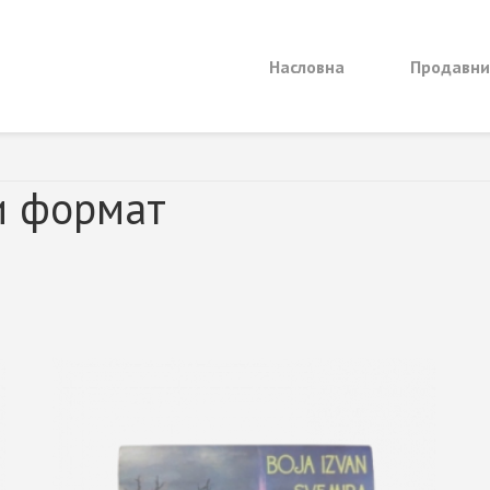
Насловна
Продавн
и формат