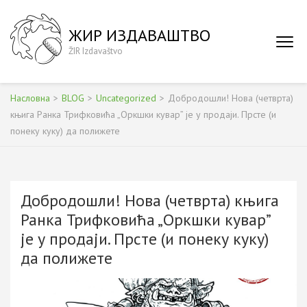
Skip
to
ЖИР ИЗДАВАШТВО
content
ŽIR Izdavaštvo
(Press
Enter)
Насловна
>
BLOG
>
Uncategorized
>
Добродошли! Нова (четврта)
књига Ранка Трифковића „Оркшки кувар” је у продаји. Прсте (и
понеку куку) да полижете
Добродошли! Нова (четврта) књига
Ранка Трифковића „Оркшки кувар”
је у продаји. Прсте (и понеку куку)
да полижете