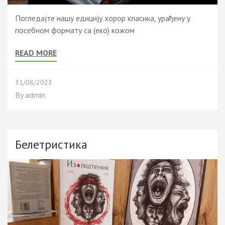
Погледајте нашу едицију хорор класика, урађену у
посебном формату са (еко) кожом
READ MORE
31/08/2023
By
admin
Белетристика