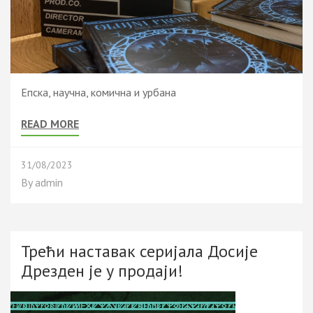
Епска, научна, комична и урбана
READ MORE
31/08/2023
By
admin
Трећи наставак серијала Досије
Дрезден је у продаји!