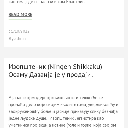
система, где се налази и сам Елантрис.
READ MORE
31/10/2022
By
admin
Изопштеник (Ningen Shikkaku)
Осаму Дазаија је у продаји!
У јапанској модерној књижевности тешко ће се
пронаћи дело које својим квалитетима, уверљивошћу и
заокруженошћу боље и јасније приказују слику безнађа
једне људске душе. „Изопштеник”, егзистира као
уметничка пројекција истине (голе и горке, која својом