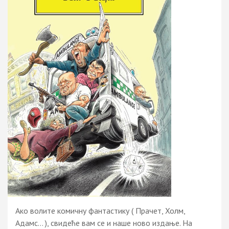
Ако волите комичну фантастику ( Прачет, Холм,
Адамс… ), свидеће вам се и наше ново издање. На