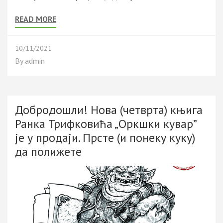
READ MORE
10/11/2021
By
admin
Добродошли! Нова (четврта) књига
Ранка Трифковића „Оркшки кувар”
је у продаји. Прсте (и понеку куку)
да полижете