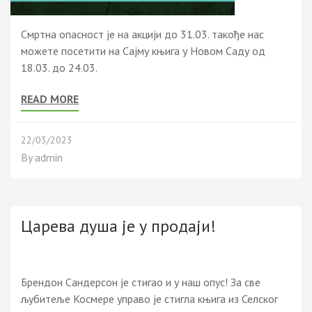
Смртна опасност је на акцији до 31.03. такође нас
можете посетити на Сајму књига у Новом Саду од
18.03. до 24.03.
READ MORE
22/03/2023
By
admin
Царева душа је у продаји!
Брендон Сандерсон је стигао и у наш опус! За све
љубитеље Космере управо је стигла књига из Селског