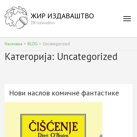
Skip
to
ЖИР ИЗДАВАШТВО
content
ŽIR Izdavaštvo
(Press
Enter)
Насловна
>
BLOG
>
Uncategorized
Категорија:
Uncategorized
Нови наслов комичне фантастике