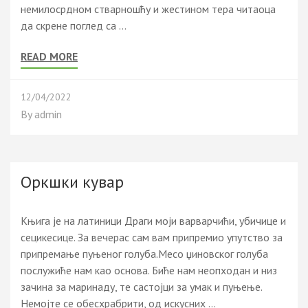
немилосрдном стварношћу и жестином тера читаоца
да скрене поглед са …
READ MORE
12/04/2022
By
admin
Оркшки кувар
Књига је на латиници Драги моји варварчићи, убичице и
сецикесице. За вечерас сам вам припремио упутство за
припремање пуњеног голуба.Месо џиновског голуба
послужиће нам као основа. Биће нам неопходан и низ
зачина за маринаду, те састојци за умак и пуњење.
Немојте се обесхрабрити, од искусних …