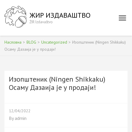
Skip
to
ЖИР ИЗДАВАШТВО
content
ŽIR Izdavaštvo
(Press
Enter)
Насловна
>
BLOG
>
Uncategorized
>
Изопштеник (Ningen Shikkaku)
Осаму Дазаија је у продаји!
Изопштеник (Ningen Shikkaku)
Осаму Дазаија је у продаји!
12/04/2022
By
admin