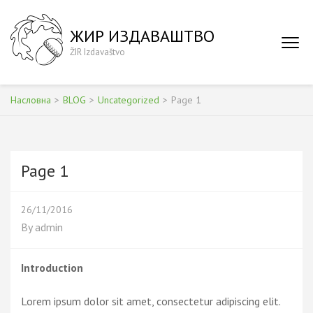
Skip
to
ЖИР ИЗДАВАШТВО
content
ŽIR Izdavaštvo
(Press
Enter)
Насловна
>
BLOG
>
Uncategorized
>
Page 1
Page 1
26/11/2016
By
admin
Introduction
Lorem ipsum dolor sit amet, consectetur adipiscing elit.